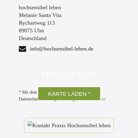
hochsensibel leben
Melanie Santa Vita
Rychartweg 113
89075 Ulm
Deutschland
info@hochsensibel-leben.de
DSGVO MAP
* Mit dem Laden der Karte akzeptieren Sie die
KARTE LADEN *
Datenschutzerklärung von Google.
Mehr erfahren