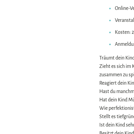
Online-V
Veranstal
Kosten: 
Anmeldun
Träumt dein Kind
Zieht es sich im 
zusammen zu spi
Reagiert dein Ki
Hast du manchma
Hat dein Kind M
Wie perfektionist
Stellt es tiefgr
Ist dein Kind se
Besitzt dein Ki