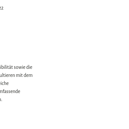
22
ilität sowie die
ultieren mit dem
eiche
umfassende
n.