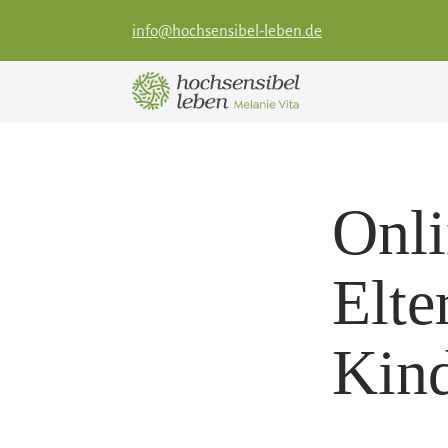
info@hochsensibel-leben.de
Onli
Elte
Kin