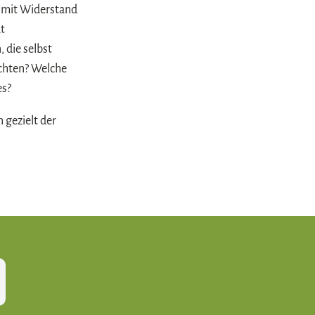
h mit Widerstand
t
 die selbst
achten? Welche
es?
 gezielt der