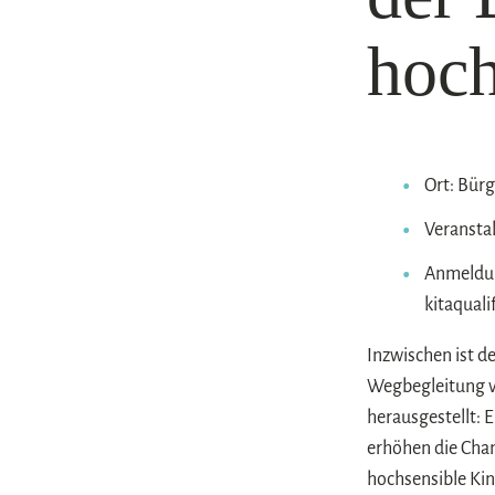
hoch
Ort: Bür
Veranstal
Anmeldun
kitaqual
Inzwischen ist d
Wegbegleitung vo
herausgestellt:
erhöhen die Chan
hochsensible Kin