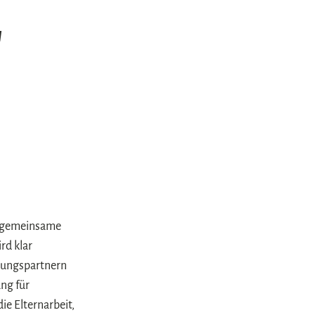
"
ie gemeinsame
rd klar
hungspartnern
ng für
ie Elternarbeit,