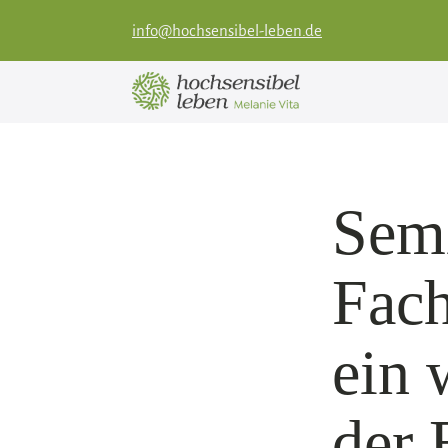
info@hochsensibel-leben.de
Semi
Fach
ein 
der 